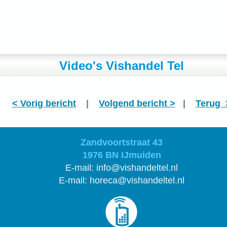
Video's Vishandel Tel
< Vorig bericht
|
Volgend bericht >
|
Terug 
Zandvoortstraat 43
1976 BN
IJmuiden
E-mail: info@vishandeltel.nl
E-mail:
horeca@vishandeltel.nl