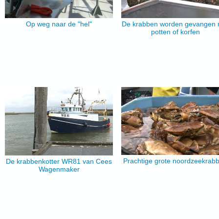
Op weg naar de "hel"
De krabben worden gevangen 
potten of korfen
Prachtige grote noordzeekrab
De krabbenkotter WR81 van Cees
Wagenmaker