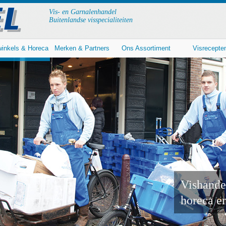
Vis- en Garnalenhandel
Buitenlandse visspecialiteiten
winkels & Horeca
Merken & Partners
Ons Assortiment
Visrecepte
Vishande
horeca e