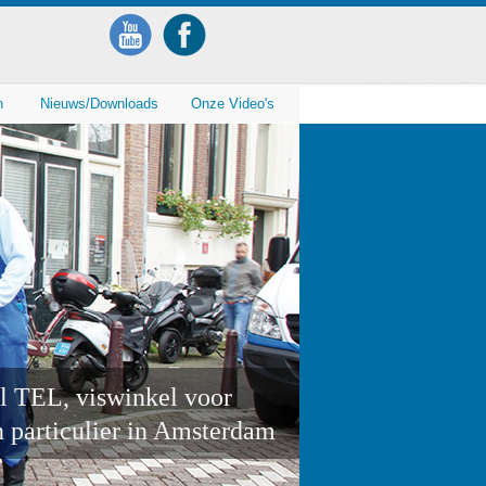
n
Nieuws/Downloads
Onze Video's
l TEL, viswinkel voor
n particulier in Amsterdam